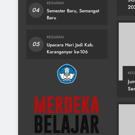
KEGIATAN
20
04
Semester Baru, Semangat
KA
Baru
2 
KEGIATAN
05
Upacara Hari Jadi Kab.
Karanganyar ke-106
KEG
Jum
Se
Heb