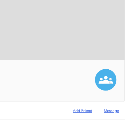
m
Add Friend
Message