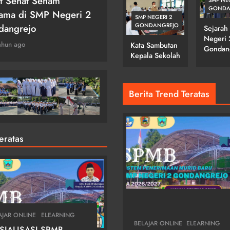
t Sehat Senam
Upacara Hari Batik
GONDA
GONDANGREJO
ama di SMP Negeri 2
Nasional
SMP NEGERI 2
GONDANGREJO
dangrejo
Sejarah
3 tahun ago
Negeri 
ahun ago
Kata Sambutan
Gondan
Kepala Sekolah
Berita Trend Teratas
Teratas
AJAR ONLINE
ELEARNING
BELAJAR ONLINE
ELEARNING
SIALISASI SPMB