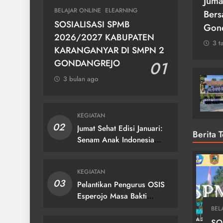
di Kab.
Kegiatan Pekan Budaya se
Juma
BELAJAR ONLINE
ELEARNING
-106
Kabupaten Karanganyar
Bers
SOSIALISASI SPMB
Gon
3 tahun ago
2026/2027 KABUPATEN
3 t
KARANGANYAR DI SMPN 2
GONDANGREJO
01
3 bulan ago
KEGIATAN
02
Jumat Sehat Edisi Januari:
Berita 
Senam Anak Indonesia
Hebat!
KEGIATAN
03
Pelantikan Pengurus OSIS
Esperojo Masa Bakti
2024/2025
BEL
SO