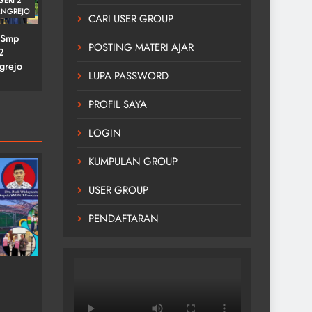
Upacara Hari Kesaktian
NGREJO
Pancasila
CARI USER GROUP
 Smp
3 tahun ago
POSTING MATERI AJAR
2
grejo
LUPA PASSWORD
PROFIL SAYA
LOGIN
KUMPULAN GROUP
USER GROUP
PENDAFTARAN