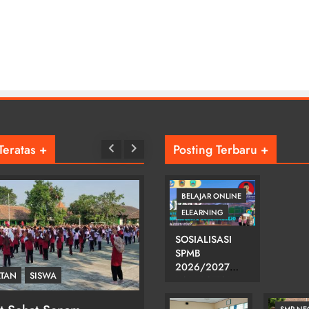
Teratas +
Posting Terbaru +
BELAJAR ONLINE
ELEARNING
SOSIALISASI
SPMB
2026/2027
ATAN
SISWA
KEGIATAN
KABUPATEN
KARANGANYAR
DI SMPN 2
SMP NE