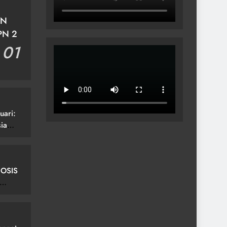
EN
PN 2
01
uari:
ia
 OSIS