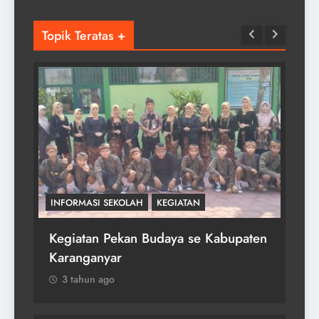
Topik Teratas +
INFORMASI SEKOLAH
KEGIATAN
KEG
ar
Kegiatan Pekan Budaya se Kabupaten
Ju
Karanganyar
Ne
3 tahun ago
3