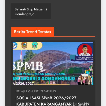
SMPN 2
GONDANGREJO
Sejarah Smp Negeri 2
Gondangrejo
Berita Trend Teratas
BELAJAR ONLINE
ELEARNING
SOSIALISASI SPMB 2026/2027
KABUPATEN KARANGANYAR DI SMPN