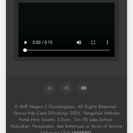
© SMP Negeri 2 Gondangrejo - All Rights Reserved -
Semua Hak Cipta Dilindungi 2026. Pengelola Website
Portal Hery Isnanto. S.Kom - Tim ITE Labs.School -
Kebijakan, Persyaratan, dan Ketentuan or Terms of Service
Didukung Oleh
.
UMWEBID