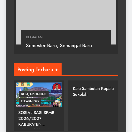
KEGIATAN
Semester Baru, Semangat Baru
Posting Terbaru +
SMP NEGERI 2
GONDANGREJO
Kata Sambutan Kepala
Sekolah
BELAJAR ONLINE
ELEARNING
SOSIALISASI SPMB
2026/2027
KABUPATEN
SMP NEGERI 2
KARANGANYAR DI
GONDANGREJO