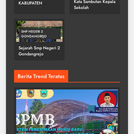
Kata Sambutan Kepala
KABUPATEN
Sekolah
KARANGANYAR DI
SMPN 2
GONDANGREJO
SMP NEGERI 2
GONDANGREJO
Sejarah Smp Negeri 2
Gondangrejo
Berita Trend Teratas