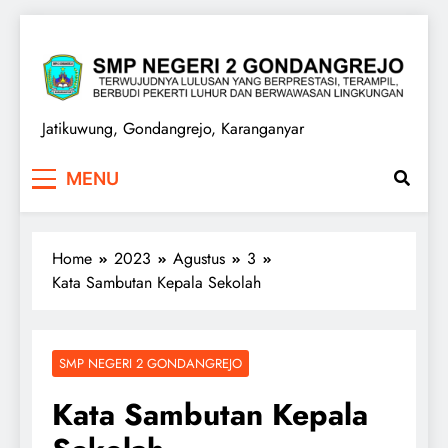
Skip
to
content
SMPN 2 GONDANGREJO
Jatikuwung, Gondangrejo, Karanganyar
MENU
Home
2023
Agustus
3
Kata Sambutan Kepala Sekolah
SMP NEGERI 2 GONDANGREJO
Kata Sambutan Kepala