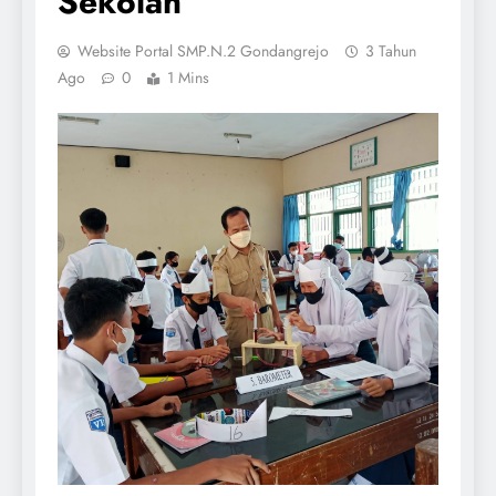
Sekolah
Website Portal SMP.N.2 Gondangrejo
3 Tahun
Ago
0
1 Mins