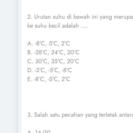
2. Urutan suhu di bawah ini yang merupa
ke suhu kecil adalah ....
A. -8°C, 5°C, 2°C
B. -28°C, 24°C, 20°C
C. 30°C, 35°C, 20°C
D. -3°C, -5°C, -8°C
E. -8°C, -5°C, 2°C
3. Salah satu pecahan yang terletak antar
A. 14/10