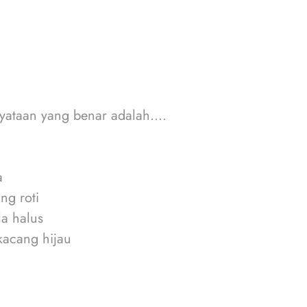
yataan yang benar adalah....
a
ng roti
la halus
kacang hijau