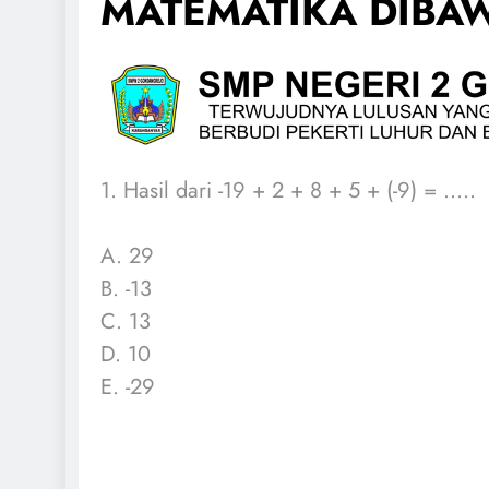
MATEMATIKA DIBAW
1. Hasil dari -19 + 2 + 8 + 5 + (-9) = .....
A. 29
B. -13
C. 13
D. 10
E. -29