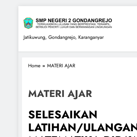
Skip
to
content
SMPN 2 GONDANGREJO
Jatikuwung, Gondangrejo, Karanganyar
Home
MATERI AJAR
MATERI AJAR
SELESAIKAN
LATIHAN/ULANGAN