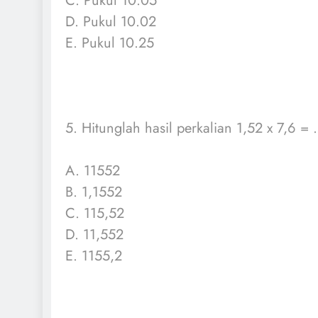
C. Pukul 10.05
D. Pukul 10.02
E. Pukul 10.25
5. Hitunglah hasil perkalian 1,52 x 7,6 = .
A. 11552
B. 1,1552
C. 115,52
D. 11,552
E. 1155,2