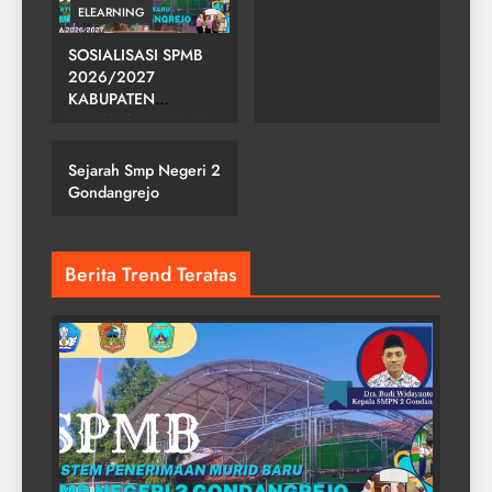
ELEARNING
SOSIALISASI SPMB
2026/2027
KABUPATEN
SMP NEGERI 2
KARANGANYAR DI
GONDANGREJO
SMPN 2
GONDANGREJO
Sejarah Smp Negeri 2
Gondangrejo
Berita Trend Teratas