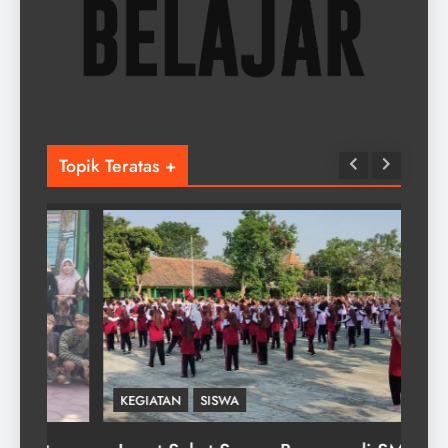
Topik Teratas +
KEGIATAN
SISWA
KEG