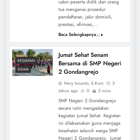
calon peserta didik dan orang
tua mengenai prosedur
pendaftaran, jalur domisili,
prestasi, afirmasi,…
Baca Selengkapnya..:
Jumat Sehat Senam
KEGIATAN
Bersama di SMP Negeri
SISWA
2 Gondangrejo
Hery Isnanto. S.Kom
3
tahun ago
0
2 mins
SMP Negeri 2 Gondangrejo
secara rutin mengadakan
kegiatan Jumat Sehat. Kegiatan
ini dilaksanakan guna menjaga
kesehatan seluruh warga SMP
Negeri 2 Gondangrejo. Jumat