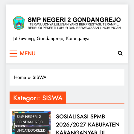
Skip
to
content
SMPN 2 GONDANGREJO
Jatikuwung, Gondangrejo, Karanganyar
BELAJAR ONLINE
MENU
ELEARNING
GURU
Home
SISWA
INFORMASI
SEKOLAH
LAYANAN PUBLIK
Kategori:
SISWA
PENGUMUMAN
PPSB
SISWA
SOSIALISASI SPMB
SMP NEGERI 2
GONDANGREJO
2026/2027 KABUPATEN
UNCATEGORIZED
KARANGANYAR DI