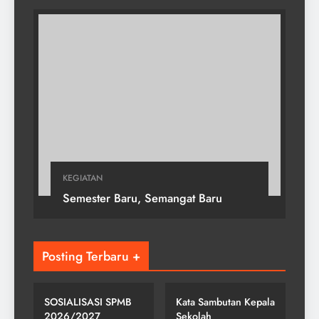
KEGIATAN
Semester Baru, Semangat Baru
Posting Terbaru +
BELAJAR ONLINE
SMP NEGERI 2
ELEARNING
GONDANGREJO
SOSIALISASI SPMB
Kata Sambutan Kepala
2026/2027
Sekolah