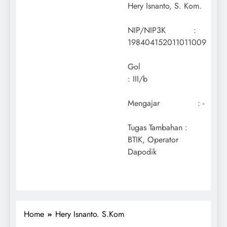
Hery Isnanto, S. Kom.
NIP/NIP3K :
198404152011011009
Gol
: III/b
Mengajar : -
Tugas Tambahan :
BTIK, Operator
BELAJAR ONLINE
Dapodik
ELEARNING
GURU
INFORMASI
SEKOLAH
LAYANAN PUBLIK
Home
Hery Isnanto. S.Kom
PENGUMUMAN