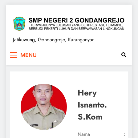
Skip
to
content
SMPN 2 GONDANGREJO
Jatikuwung, Gondangrejo, Karanganyar
MENU
Hery
Isnanto.
S.Kom
Nama :