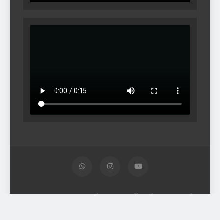
© SMP Negeri 2 Gondangrejo - All Rights Reserved -
Semua Hak Cipta Dilindungi 2026. Pengelola Website
Portal Hery Isnanto. S.Kom - Tim ITE Labs.School -