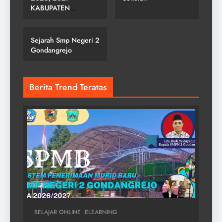
KABUPATEN
SMP NEGERI 2
KARANGANYAR DI
GONDANGREJO
SMPN 2
GONDANGREJO
Sejarah Smp Negeri 2
Gondangrejo
Berita Trend Teratas
BELAJAR ONLINE
ELEARNING