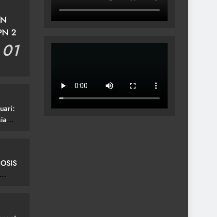
EN
PN 2
01
uari:
ia
 OSIS