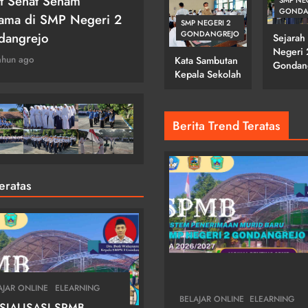
ara Hari Batik
Upacara Hari Kesaktian
GONDA
GONDANGREJO
onal
Pancasila
SMP NEGERI 2
GONDANGREJO
Sejarah
ahun ago
3 tahun ago
Negeri 
Kata Sambutan
Gondan
Kepala Sekolah
Berita Trend Teratas
Teratas
AJAR ONLINE
ELEARNING
BELAJAR ONLINE
ELEARNING
SIALISASI SPMB