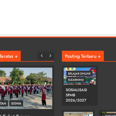
Teratas +
Posting Terbaru +
BELAJAR ONLINE
ELEARNING
SOSIALISASI
SPMB
2026/2027
ATAN
KEGIATAN
KABUPATEN
KARANGANYAR
DI SMPN 2
SMP NE