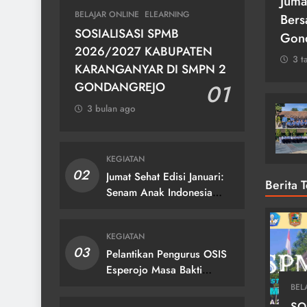
 Budaya se
Jumat Sehat Senam
Upac
BELAJAR ONLINE
ELEARNING
nganyar
Bersama di SMP Negeri 2
Nasi
SOSIALISASI SPMB
Gondangrejo
3 t
2026/2027 KABUPATEN
3 tahun ago
KARANGANYAR DI SMPN 2
GONDANGREJO
01
3 bulan ago
KEGIATAN
02
Jumat Sehat Edisi Januari:
Berita 
Senam Anak Indonesia
Hebat!
KEGIATAN
03
Pelantikan Pengurus OSIS
Esperojo Masa Bakti
2024/2025
BEL
SO