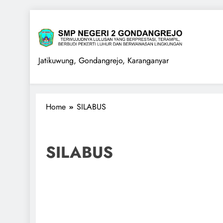
Skip
to
content
SMPN 2 GONDANGREJO
Jatikuwung, Gondangrejo, Karanganyar
Home
SILABUS
SILABUS