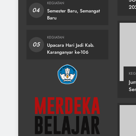
KEGIATAN
20
04
Semester Baru, Semangat
KA
Baru
2 
KEGIATAN
05
Upacara Hari Jadi Kab.
Karanganyar ke-106
KEG
Jum
Se
Heb