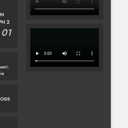
EN
PN 2
01
uari:
ia
 OSIS