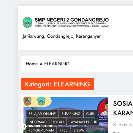
Skip
to
content
SMPN 2 GONDANGREJO
Jatikuwung, Gondangrejo, Karanganyar
Home
ELEARNING
Kategori:
ELEARNING
SOSIA
KARA
BELAJAR ONLINE
ELEARNING
GURU
INFORMASI SEKOLAH
LAYANAN PUBLIK
Hery Is
PENGUMUMAN
PPSB
SISWA