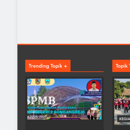
Trending Topik +
Topik 
INFORMASI SEKOLAH
KEGIATAN
KEGI