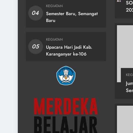
SO
KEGIATAN
20
04
Semester Baru, Semangat
KA
Baru
2 
KEGIATAN
05
Upacara Hari Jadi Kab.
Karanganyar ke-106
KEG
Jum
Se
Heb