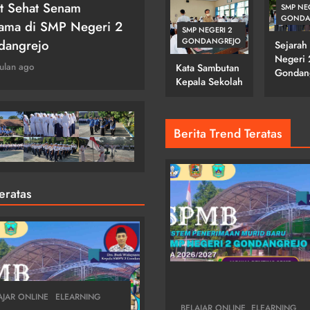
t Sehat Senam
Upacara Hari Batik
DI SMPN 2
SMP NE
GONDA
GONDANGREJO
ama di SMP Negeri 2
Nasional
SMP NEGERI 2
GONDANGREJO
dangrejo
Sejarah
3 bulan ago
Negeri 
ulan ago
Kata Sambutan
Gondan
Kepala Sekolah
Berita Trend Teratas
Teratas
AJAR ONLINE
ELEARNING
BELAJAR ONLINE
ELEARNING