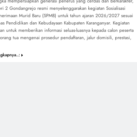
gka mempersiapkan generasi penerus yang cerdas dan berkarakter,
i 2 Gondangrejo resmi menyelenggarakan kegiatan Sosialisasi
enerimaan Murid Baru (SPMB) untuk tahun ajaran 2026/2027 sesuai
nas Pendidikan dan Kebudayaan Kabupaten Karanganyar. Kegiatan
uan untuk memberikan informasi seluas-luasnya kepada calon peserta
orang tua mengenai prosedur pendaftaran, jalur domisili, prestasi,
…
gkapnya..: