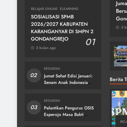
di Kab.
Kegiatan Pekan Budaya se
Juma
BELAJAR ONLINE
ELEARNING
-106
Kabupaten Karanganyar
Bers
SOSIALISASI SPMB
Gon
3 bulan ago
2026/2027 KABUPATEN
3 b
KARANGANYAR DI SMPN 2
GONDANGREJO
01
3 bulan ago
KEGIATAN
02
Jumat Sehat Edisi Januari:
Berita 
Senam Anak Indonesia
Hebat!
KEGIATAN
03
Pelantikan Pengurus OSIS
Esperojo Masa Bakti
2024/2025
BEL