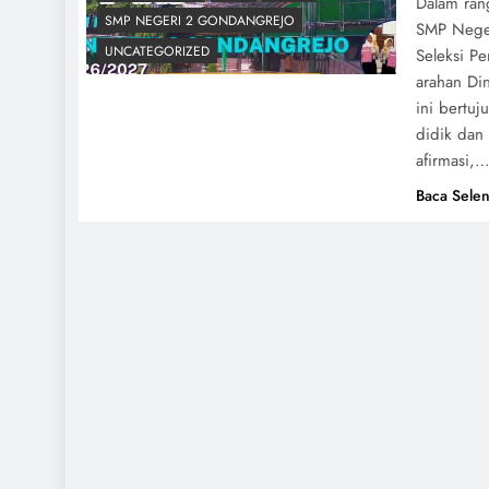
Dalam ran
SMP NEGERI 2 GONDANGREJO
SMP Neger
UNCATEGORIZED
Seleksi P
arahan Di
ini bertuj
didik dan 
afirmasi,
Baca Selen