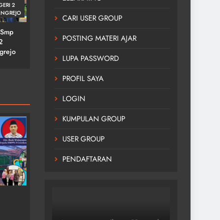
Upacara Hari Kesaktian
GERI 2
NGREJO
Pancasila
CARI USER GROUP
 Smp
3 bulan ago
POSTING MATERI AJAR
2
grejo
LUPA PASSWORD
PROFIL SAYA
LOGIN
KUMPULAN GROUP
USER GROUP
PENDAFTARAN