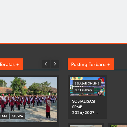
Teratas +
Posting Terbaru +
BELAJAR ONLINE
ELEARNING
SOSIALISASI
SPMB
2026/2027
ATAN
SISWA
KEGIATAN
KABUPATEN
KARANGANYAR