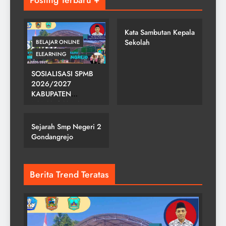
Posting Terbaru +
SMP NEGERI 2
GONDANGREJO
Kata Sambutan Kepala
Sekolah
BELAJAR ONLINE
ELEARNING
SOSIALISASI SPMB
2026/2027
KABUPATEN
SMP NEGERI 2
KARANGANYAR DI
GONDANGREJO
SMPN 2
GONDANGREJO
Sejarah Smp Negeri 2
Gondangrejo
Berita Trend Teratas