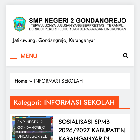
Skip
to
content
SMPN 2 GONDANGREJO
Jatikuwung, Gondangrejo, Karanganyar
BELAJAR ONLINE
MENU
ELEARNING
GURU
Home
INFORMASI SEKOLAH
INFORMASI
SEKOLAH
LAYANAN PUBLIK
Kategori:
INFORMASI SEKOLAH
PENGUMUMAN
PPSB
SISWA
SOSIALISASI SPMB
SMP NEGERI 2
GONDANGREJO
2026/2027 KABUPATEN
UNCATEGORIZED
KARANGANYAR DI