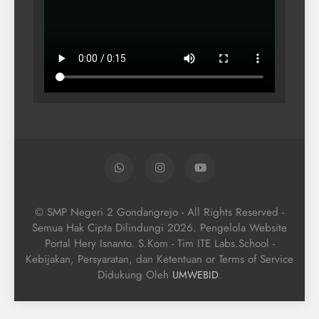
© SMP Negeri 2 Gondangrejo - All Rights Reserved -
Semua Hak Cipta Dilindungi 2026. Pengelola Website
Portal Hery Isnanto. S.Kom - Tim ITE Labs.School -
Kebijakan, Persyaratan, dan Ketentuan or Terms of Service
Didukung Oleh
.
UMWEBID