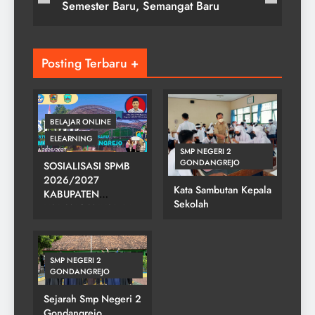
Semester Baru, Semangat Baru
Posting Terbaru +
BELAJAR ONLINE
ELEARNING
SMP NEGERI 2
GONDANGREJO
SOSIALISASI SPMB
2026/2027
Kata Sambutan Kepala
KABUPATEN
Sekolah
KARANGANYAR DI
SMPN 2
GONDANGREJO
SMP NEGERI 2
GONDANGREJO
Sejarah Smp Negeri 2
Gondangrejo