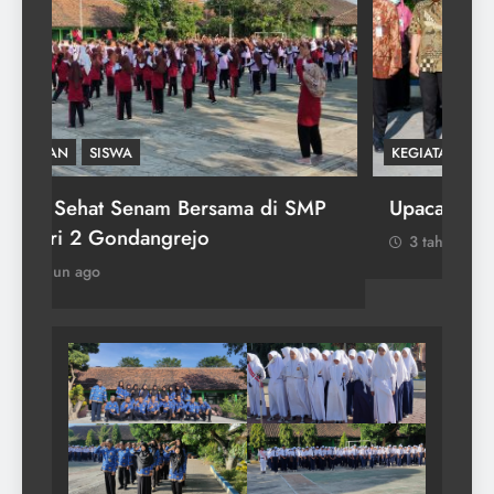
KEGIATAN
SISWA
KEG
ten
Jumat Sehat Senam Bersama di SMP
Up
Negeri 2 Gondangrejo
3
3 tahun ago