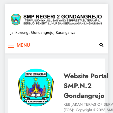
Skip
to
content
SMPN 2 GONDANGREJO
Jatikuwung, Gondangrejo, Karanganyar
MENU
Website Portal
SMP.N.2
Gondangrejo
KEBIJAKAN TERMS OF SERV
(TOS): Copyright ©2023 SM