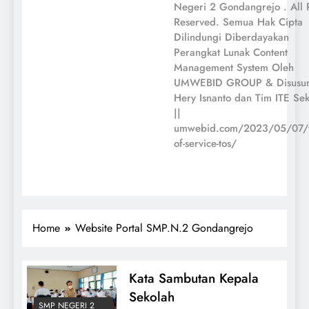
Negeri 2 Gondangrejo . All 
Reserved. Semua Hak Cipta
Dilindungi Diberdayakan
Perangkat Lunak Content
Management System Oleh
UMWEBID GROUP & Disusun
Hery Isnanto dan Tim ITE Se
||
umwebid.com/2023/05/07/t
of-service-tos/
Home
Website Portal SMP.N.2 Gondangrejo
Kata Sambutan Kepala
Sekolah
SMP NEGERI 2