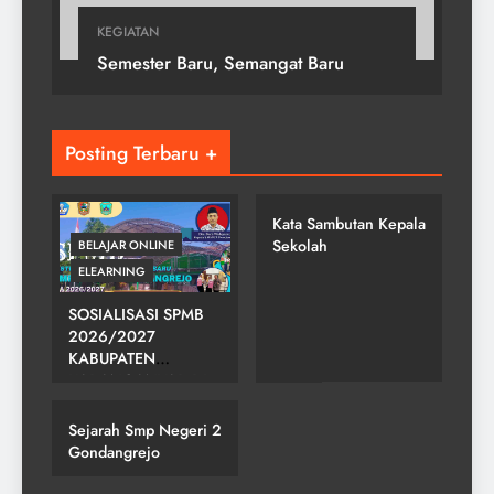
KEGIATAN
Semester Baru, Semangat Baru
Posting Terbaru +
SMP NEGERI 2
GONDANGREJO
Kata Sambutan Kepala
Sekolah
BELAJAR ONLINE
ELEARNING
SOSIALISASI SPMB
2026/2027
KABUPATEN
SMP NEGERI 2
KARANGANYAR DI
GONDANGREJO
SMPN 2
GONDANGREJO
Sejarah Smp Negeri 2
Gondangrejo