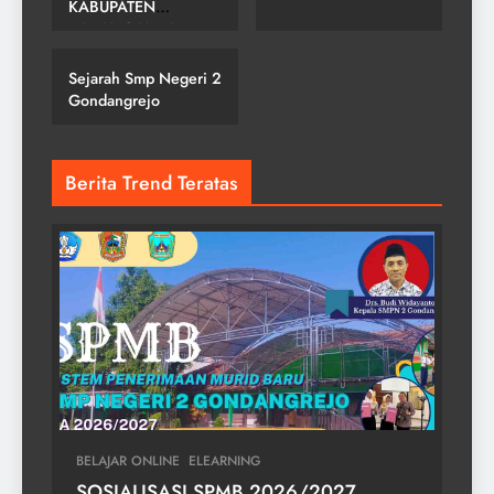
KABUPATEN
SMP NEGERI 2
KARANGANYAR DI
GONDANGREJO
SMPN 2
GONDANGREJO
Sejarah Smp Negeri 2
Gondangrejo
Berita Trend Teratas
BELAJAR ONLINE
ELEARNING
SOSIALISASI SPMB 2026/2027