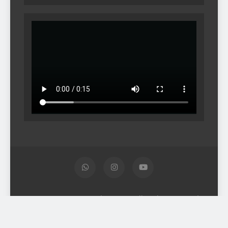
© SMP Negeri 2 Gondangrejo - All Rights Reserved -
Semua Hak Cipta Dilindungi 2026. Pengelola Website
Portal Hery Isnanto. S.Kom - Tim ITE Labs.School -