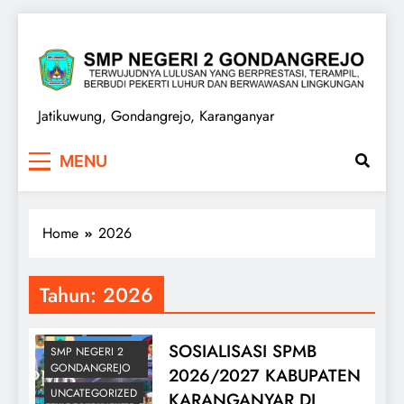
Skip
to
content
SMPN 2 GONDANGREJO
Jatikuwung, Gondangrejo, Karanganyar
BELAJAR ONLINE
MENU
ELEARNING
GURU
Home
2026
INFORMASI
SEKOLAH
LAYANAN PUBLIK
Tahun:
2026
PENGUMUMAN
PPSB
SISWA
SOSIALISASI SPMB
SMP NEGERI 2
GONDANGREJO
2026/2027 KABUPATEN
UNCATEGORIZED
KARANGANYAR DI