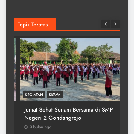
Topik Teratas +
KEGIATAN
SISWA
KEG
ten
Jumat Sehat Senam Bersama di SMP
Up
Negeri 2 Gondangrejo
3
3 bulan ago