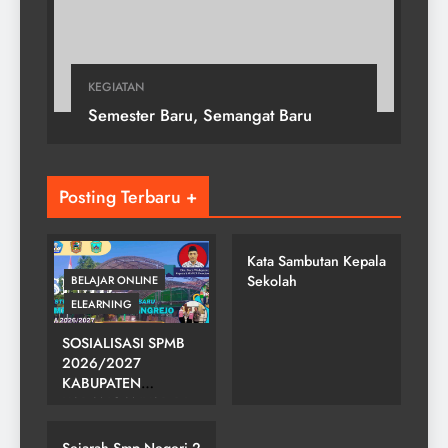
KEGIATAN
Semester Baru, Semangat Baru
Posting Terbaru +
SMP NEGERI 2
GONDANGREJO
Kata Sambutan Kepala
Sekolah
BELAJAR ONLINE
ELEARNING
SOSIALISASI SPMB
2026/2027
KABUPATEN
SMP NEGERI 2
KARANGANYAR DI
GONDANGREJO
SMPN 2
GONDANGREJO
Sejarah Smp Negeri 2