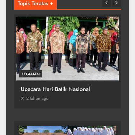
Topik Teratas +
KEGIATAN
KEG
MP
Upacara Hari Batik Nasional
Up
2 tahun ago
2