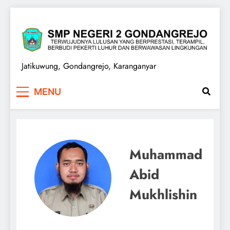
Skip
to
content
SMPN 2 GONDANGREJO
Jatikuwung, Gondangrejo, Karanganyar
MENU
Muhammad
Abid
Mukhlishin