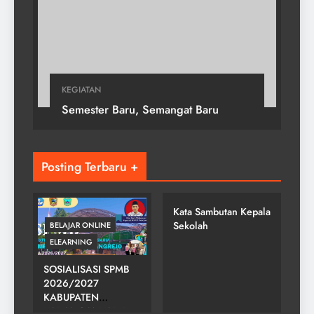
KEGIATAN
Semester Baru, Semangat Baru
Posting Terbaru +
SMP NEGERI 2
GONDANGREJO
Kata Sambutan Kepala
Sekolah
BELAJAR ONLINE
ELEARNING
SOSIALISASI SPMB
2026/2027
KABUPATEN
SMP NEGERI 2
KARANGANYAR DI