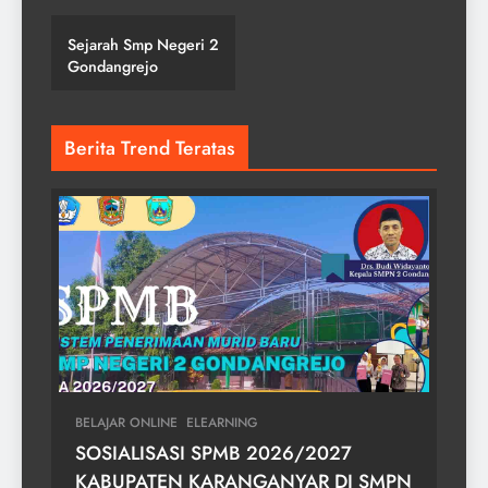
GONDANGREJO
SMPN 2
GONDANGREJO
Sejarah Smp Negeri 2
Gondangrejo
Berita Trend Teratas
BELAJAR ONLINE
ELEARNING
SOSIALISASI SPMB 2026/2027
KABUPATEN KARANGANYAR DI SMPN