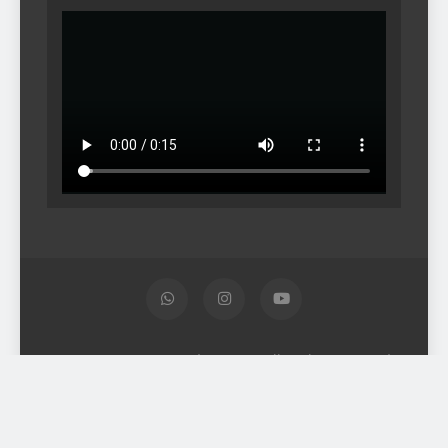
© SMP Negeri 2 Gondangrejo - All Rights Reserved -
Semua Hak Cipta Dilindungi 2026. Pengelola Website
Portal Hery Isnanto. S.Kom - Tim ITE Labs.School -
Kebijakan, Persyaratan, dan Ketentuan or Terms of Service