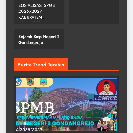
SOSIALISASI SPMB
2026/2027
KABUPATEN
SMP NEGERI 2
KARANGANYAR DI
GONDANGREJO
SMPN 2
GONDANGREJO
Sejarah Smp Negeri 2
Gondangrejo
Berita Trend Teratas