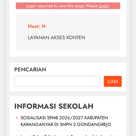
Login required to view this page. Please
Login
.
Navigasi
Next:
pos
LAYANAN AKSES KONTEN
PENCARIAN
CARI
INFORMASI SEKOLAH
SOSIALISASI SPMB 2026/2027 KABUPATEN
KARANGANYAR DI SMPN 2 GONDANGREJO